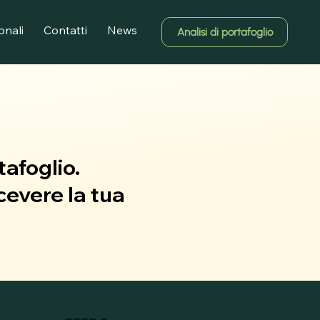
ionali
Contatti
News
Analisi di portafoglio
afoglio.
icevere la tua