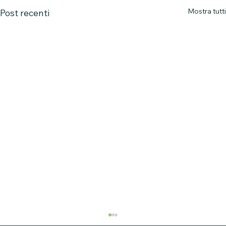
Mostra tutti
Post recenti
ANALISI TITOLO Fresenius Medical Care AG