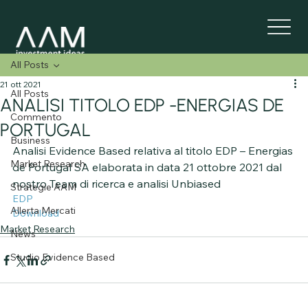
All Posts
21 ott 2021
All Posts
ANALISI TITOLO EDP -ENERGIAS DE
Commento
PORTUGAL
Business
Analisi Evidence Based relativa al titolo EDP – Energias 
Market Research
de Portugal SA elaborata in data 21 ottobre 2021 dal 
nostro Team di ricerca e analisi Unbiased
Strategie AAM
EDP
Allerta Mercati
Download
Market Research
News
Studio Evidence Based