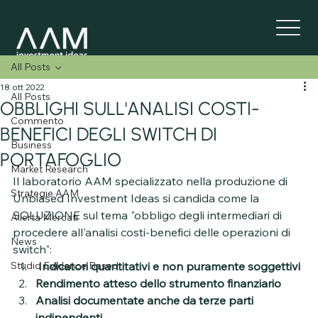
All Posts
18 ott 2022
All Posts
OBBLIGHI SULL'ANALISI COSTI-
Commento
BENEFICI DEGLI SWITCH DI
Business
PORTAFOGLIO
Market Research
Il laboratorio AAM specializzato nella produzione di 
Strategie AAM
Unbiased Investment Ideas si candida come la 
SOLUZIONE sul tema "obbligo degli intermediari di 
Allerta Mercati
procedere all'analisi costi-benefici delle operazioni di 
News
switch":
Studio Evidence Based
 Indicatori quantitativi e non puramente soggettivi
Rendimento atteso dello strumento finanziario
Analisi documentate anche da terze parti 
indipendenti