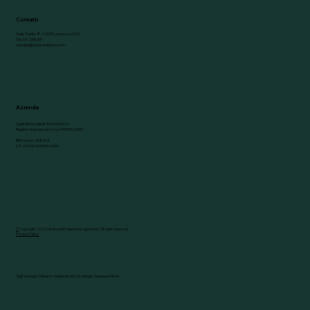
Contatti
Viale Trento 7f, 22074 Lomazzo (CO)
Tel. 031 338391
contatti@ambrosettiam.com
Azienda
Capitale Sociale € 404.000,00 i.v.
Registro Imprese di Como 03760520969
REA Como 298314
C.F. e P.IVA 03760520969
©
Copyright 2025 | Ambrosetti Asset Management | All right reserved.
Privacy Policy
Digital Design:
Millesimo design studio
| Strategist: Giuseppe Menè