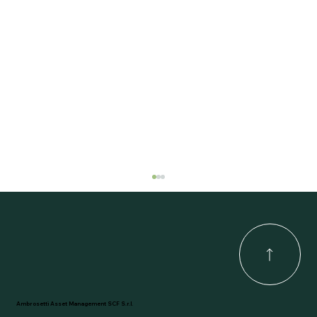
Un'assicurazione per trattenere le
commissioni di collocamento!
Ambrosetti Asset Management SCF S.r.l.