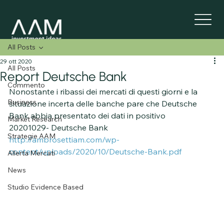
All Posts
29 ott 2020
All Posts
Report Deutsche Bank
Commento
Nonostante i ribassi dei mercati di questi giorni e la 
Business
situazione incerta delle banche pare che Deutsche 
Bank abbia presentato dei dati in positivo 
Market Research
20201029- Deutsche Bank
Strategie AAM
http://ambrosettiam.com/wp-
content/uploads/2020/10/Deutsche-Bank.pdf
Allerta Mercati
News
Studio Evidence Based